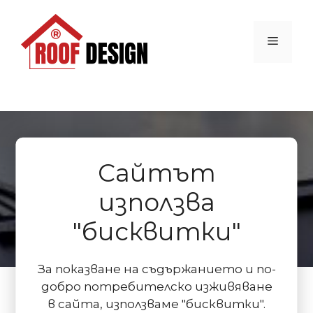
Към
съдържанието
Меню
Сайтът
Премиум
използва
"бисквитки"
За показване на съдържанието и по-
добро потребителско изживяване
в сайта, използваме "бисквитки".