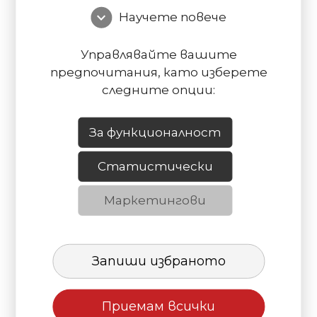
expand_more
Научете повече
Управлявайте вашите
предпочитания, като изберете
следните опции:
За функционалност
Статистически
Маркетингови
Профил Т35+ МАТ 7016 0.5мм
10,12
€
/ 19.80 лв.
Запиши избраното
Приемам всички