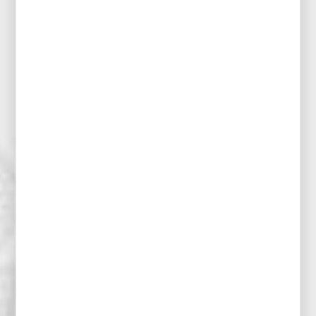
Имате
въпроси за
нас и
продуктит
е ни?
Свържете се с нас и ще Ви
помогнем!