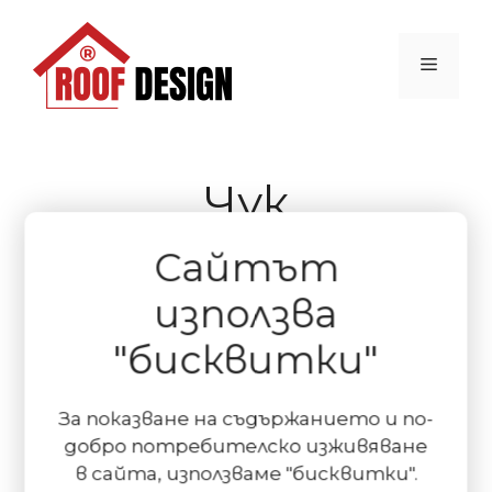
Към
съдържанието
Меню
Чук
Сайтът
използва
"бисквитки"
За показване на съдържанието и по-
добро потребителско изживяване
в сайта, използваме "бисквитки".