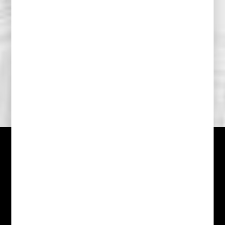
/
+359 876 98 44 99
/
Направи запитване
Рууф Дизайн ООД се специализира в